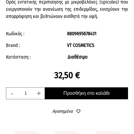
Ορός εντατικής περιποίησης με μικροβελόνες (spicules) που
ενεργοποιούν την ανανέωση της επιδερμίδας, ενισχύουν την
απορρόφηση και βελτιώνουν αισθητά την υφή.
Κωδικός :
8809695678431
Brand :
VT COSMETICS
Κατάσταση :
Διαθέσιμο
32,50 €
-
+
Προσθήκη στο καλάθι
Αγαπημένα
favorite_border