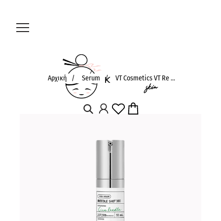
Αρχική
/
Serum
/
VT Cosmetics VT Re ...