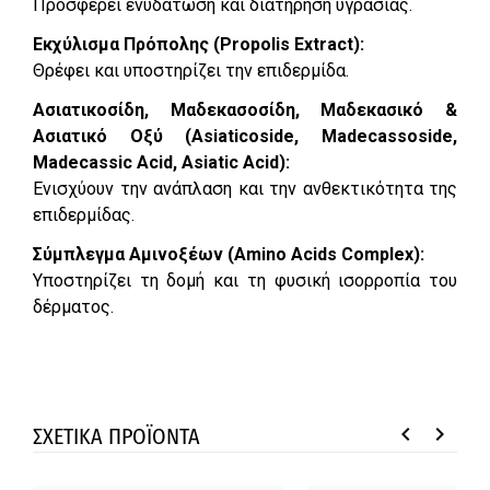
Προσφέρει ενυδάτωση και διατήρηση υγρασίας.
Εκχύλισμα Πρόπολης (Propolis Extract):
Θρέφει και υποστηρίζει την επιδερμίδα.
Ασιατικοσίδη, Μαδεκασοσίδη, Μαδεκασικό &
Ασιατικό Οξύ (Asiaticoside, Madecassoside,
Madecassic Acid, Asiatic Acid):
Ενισχύουν την ανάπλαση και την ανθεκτικότητα της
επιδερμίδας.
Σύμπλεγμα Αμινοξέων (Amino Acids Complex):
Υποστηρίζει τη δομή και τη φυσική ισορροπία του
δέρματος.
keyboard_arrow_left
keyboard_arrow_right
ΣΧΕΤΙΚΑ ΠΡΟΪΟΝΤΑ