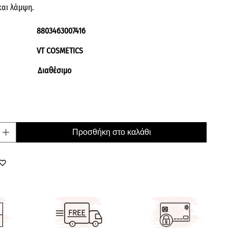
και λάμψη.
8803463007416
VT COSMETICS
Διαθέσιμο
+
Προσθήκη στο καλάθι
orite_border