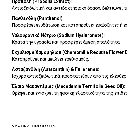
Προπόλη (Propolis Extract):
Αντιοξειδωτική και αντιβακτηριακή δράση, βελτιώνει τ
Πανθενόλη (Panthenol):
Προσφέρει ενυδάτωση και καταπραΰνει ευαίσθητες ή ερ
Υαλουρονικό Νάτριο (Sodium Hyaluronate):
Κρατά την υγρασία και προσφέρει άμεση απαλότητα.
Εκχύλισμα Χαμομηλιού (Chamomilla Recutita Flower E
Καταπραΰνει και μειώνει ερεθισμούς.
Ασταξανθίνη (Astaxanthin) & Fullerenes:
Ισχυρά αντιοξειδωτικά, προστατεύουν από τις ελεύθερε
Έλαιο Μακαντέμιας (Macadamia Ternifolia Seed Oil):
Θρέφει και ενισχύει τη φυσική ελαστικότητα της επιδε
ΣΧΕΤΙΚΑ ΠΡΟΪΟΝΤΑ