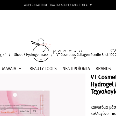
ΔΩΡΕΑΝ ΜΕΤΑΦΟΡΙΚΑ ΓΙΑ ΑΓΟΡΕΣ ΑΝΩ ΤΩΝ 40 €
Το καλάθι δεν περιέχει προϊόντα
χική
/
Sheet / Hydrogel mask
/
VT Cosmetics Collagen Reedle Shot 100 2-
expand_more
ΜΑΛΛΙΑ
BEAUTY TOOLS
ΝΕΑ ΠΡΟΪΟΝΤΑ
BRANDS
VT Cosmet
Hydrogel
Τεχνολογί
Καινοτόμα μάσ
κολλαγόνο πο