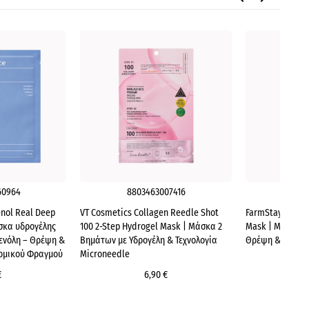
60964
8803463007416
880
nol Real Deep
VT Cosmetics Collagen Reedle Shot
FarmStay Real 
σκα υδρογέλης
100 2-Step Hydrogel Mask | Μάσκα 2
Mask | Μάσκα μ
ενόλη – Θρέψη &
Βημάτων με Υδρογέλη & Τεχνολογία
Θρέψη & Επαν
ρμικού Φραγμού
Microneedle
€
6,90 €