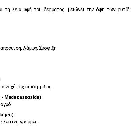
αι τη λεία υφή του δέρματος, μειώνει την όψη των ρυτίδω
ταπράυνση, Λάμψη, Σύσφιξη
:
 συνοχή της επιδερμίδας.
t - Madecassoside):
ραγμό.
lagen):
ς λεπτές γραμμές.