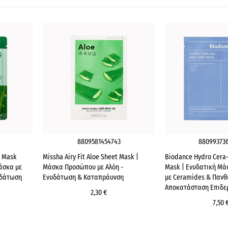
8809581454743
88099373
e Mask
Missha Airy Fit Aloe Sheet Mask |
Biodance Hydro Cera-
άσκα με
Μάσκα Προσώπου με Αλόη -
Mask | Ενυδατική Μά
υδάτωση
Ενυδάτωση & Καταπράυνση
με Ceramides & Πανθ
Αποκατάσταση Επιδε
2,30 €
7,50 