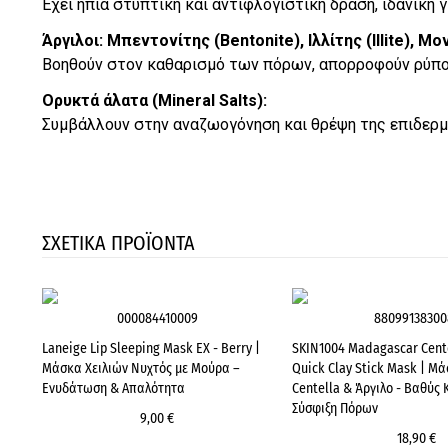
Έχει ήπια στυπτική και αντιφλογιστική δράση, ιδανική γ
Άργιλοι: Μπεντονίτης (Bentonite), Ιλλίτης (Illite), Μ
Βοηθούν στον καθαρισμό των πόρων, απορροφούν ρύπου
Ορυκτά άλατα (Mineral Salts):
Συμβάλλουν στην αναζωογόνηση και θρέψη της επιδερμ
ΣΧΕΤΙΚΑ ΠΡΟΪΟΝΤΑ
000084410009
88099138300
Laneige Lip Sleeping Mask EX - Berry |
SKIN1004 Madagascar Cent
Μάσκα Χειλιών Νυχτός με Μούρα –
Quick Clay Stick Mask | Μά
Ενυδάτωση & Απαλότητα
Centella & Άργιλο - Βαθύς
Σύσφιξη Πόρων
9,00 €
18,90 €