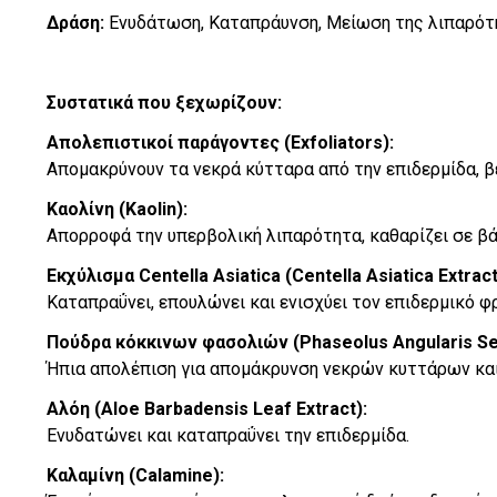
Δράση:
Ενυδάτωση, Καταπράυνση, Μείωση της λιπαρότη
Συστατικά που ξεχωρίζουν:
Απολεπιστικοί παράγοντες (Exfoliators):
Απομακρύνουν τα νεκρά κύτταρα από την επιδερμίδα, βε
Καολίνη (Kaolin):
Απορροφά την υπερβολική λιπαρότητα, καθαρίζει σε βάθ
Εκχύλισμα Centella Asiatica (Centella Asiatica Extract
Καταπραΰνει, επουλώνει και ενισχύει τον επιδερμικό φ
Πούδρα κόκκινων φασολιών (Phaseolus Angularis S
Ήπια απολέπιση για απομάκρυνση νεκρών κυττάρων και
Αλόη (Aloe Barbadensis Leaf Extract):
Ενυδατώνει και καταπραΰνει την επιδερμίδα.
Καλαμίνη (Calamine):