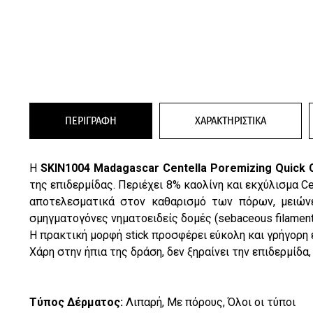
ΠΕΡΙΓΡΑΦΗ
ΧΑΡΑΚΤΗΡΙΣΤΙΚΑ
Η
SKIN1004 Madagascar Centella Poremizing Quick C
της επιδερμίδας. Περιέχει 8% καολίνη και εκχύλισμα C
αποτελεσματικά στον καθαρισμό των πόρων, μειώνε
σμηγματογόνες νηματοειδείς δομές (sebaceous filament
Η πρακτική μορφή stick προσφέρει εύκολη και γρήγορη 
Χάρη στην ήπια της δράση, δεν ξηραίνει την επιδερμίδα
Τύπος Δέρματος:
Λιπαρή, Με πόρους, Όλοι οι τύποι