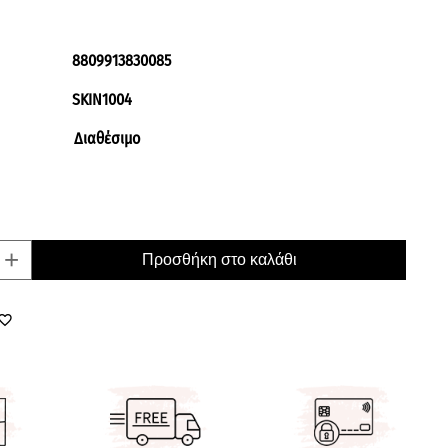
8809913830085
SKIN1004
Διαθέσιμο
+
Προσθήκη στο καλάθι
orite_border