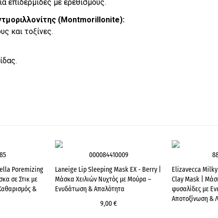
ια επιδερμίδες με ερεθισμούς.
οντμοριλλονίτης (Montmorillonite):
ς και τοξίνες.
ίδας.
85
000084410009
8
ella Poremizing
Laneige Lip Sleeping Mask EX - Berry |
Elizavecca Milk
σκα σε Στικ με
Μάσκα Χειλιών Νυχτός με Μούρα –
Clay Mask | Μά
 Καθαρισμός &
Ενυδάτωση & Απαλότητα
φυσαλίδες με Εν
Αποτοξίνωση & 
9,00 €