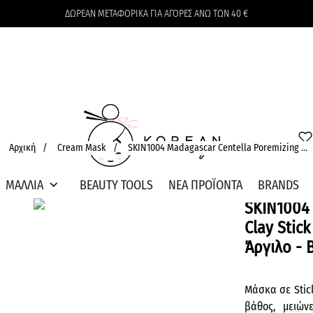
ΔΩΡΕΑΝ ΜΕΤΑΦΟΡΙΚΑ ΓΙΑ ΑΓΟΡΕΣ ΑΝΩ ΤΩΝ 40 €
Το καλάθι δεν περιέχει προϊόντα
Αρχική
/
Cream Mask
/
SKIN1004 Madagascar Centella Poremizing ...
expand_more
ΜΑΛΛΙΑ
BEAUTY TOOLS
ΝΕΑ ΠΡΟΪΟΝΤΑ
BRANDS
SKIN1004 
Clay Stic
Άργιλο -
Μάσκα σε Stick
βάθος, μειών