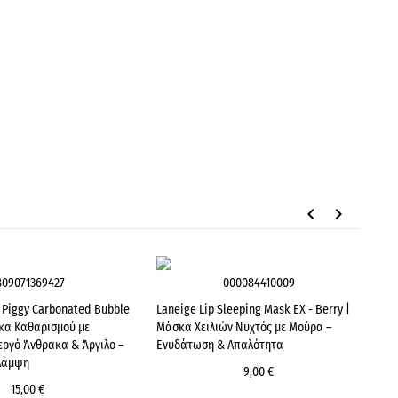
keyboard_arrow_left
keyboard_arrow_right
809071369427
000084410009
y Piggy Carbonated Bubble
Laneige Lip Sleeping Mask EX - Berry |
σκα Καθαρισμού με
Μάσκα Χειλιών Νυχτός με Μούρα –
εργό Άνθρακα & Άργιλο –
Ενυδάτωση & Απαλότητα
Λάμψη
9,00 €
15,00 €