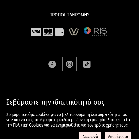
ΤΡΟΠΟΙ ΠΛΗΡΩΜΗΣ
ΑΠΟΣΤΟΛΕΣ & ΕΠΙΣΤΡΟΦΕΣ
Σεβόμαστε την ιδιωτικότητά σας
ΟΡΟΙ & ΠΡΟΫΠΟΘΕΣΕΙΣ
ΠΟΛΙΤΙΚΗ ΠΡΟΣΤΑΣΙΑΣ ΠΡΟΣΩΠΙΚΩΝ ΔΕΔΟΜΕΝΩΝ
Χρησιμοποιούμε cookies για να βελτιώσουμε τη λειτουργικότητα του
ΠΟΛΙΤΙΚΗ COOKIES
site και να σας παρέχουμε τη καλύτερη δυνατή εμπειρία. Επισκεφτείτε
την Πολιτική Cookies για να ενημερωθείτε για τον τρόπο χρήσης τους.
© 2024 KOREANSKIN.GR All Rights Reserved – Developed And
Designed By
DataWay.gr
Διαφωνώ
Αποδέχομαι