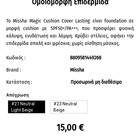
Ομοιόμορφη Επιδερμίδα
Το Missha Magic Cushion Cover Lasting είναι foundation σε
μορφή cushion με SPF50+/PA+++, που προσφέρει φυσική
κάλυψη, ενυδάτωση και λάμψη. Κρύβει ατέλειες, αφήνει την
επιδερμίδα απαλή και φρέσκια, χωρίς αίσθηση μάσκας.
Κωδικός :
8809581449268
Brand :
Missha
Κατάσταση :
Προσωρινά μη διαθέσιμο
Απόχρωση
#21 Neutral
#23 Neutral
Light Beige
Beige
15,00 €