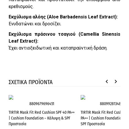
ερεθισμούς.
Εκχύλισμα αλόης (Aloe Barbadensis Leaf Extract):
Ενυδατώνει και δροσίζει.
Εκχύλισμα πράσινου τσαγιού (Camellia Sinensis
Leaf Extract):
Έχει αντιοξειδωτική και καταπραϋντική δράση.
keyboard_arrow_left
keyboard_arrow_right
ΣΧΕΤΙΚΑ ΠΡΟΪΟΝΤΑ
8809679696451
8809928134840
TIRTIR Mask Fit Red Cushion SPF 40 PA++
TIRTIR Mask Fit Red Cushion 
| Cushion Foundation – Κάλυψη & SPF
PA++ | Cushion Foundation –
Προστασία
SPF Προστασία