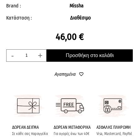
Brand :
Missha
Κατάσταση :
Διαθέσιμο
46,00 €
-
+
Προσθήκη στο καλάθι
Αγαπημένα
favorite_border
ΔΩΡΕΑΝ ΔΕΙΓΜΑ
ΔΩΡΕΑΝ ΜΕΤΑΦΟΡΙΚΑ
ΑΣΦΑΛΗΣ ΠΛΗΡΩΜΗ
Σε κάθε σας παραγγελία
Για αγορές άνω των 40€
Visa, Mastercard, PayPal