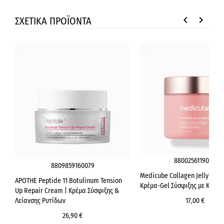
keyboard_arrow_left
keyboard_arrow_right
ΣΧΕΤΙΚΑ ΠΡΟΪΟΝΤΑ
8800256119004
8809859160079
Medicube Collagen Jelly Crea
APOTHE Peptide 11 Botulinum Tension
Κρέμα-Gel Σύσφιξης με Κολλα
Up Repair Cream | Κρέμα Σύσφιξης &
Λείανσης Ρυτίδων
17,00 €
26,90 €