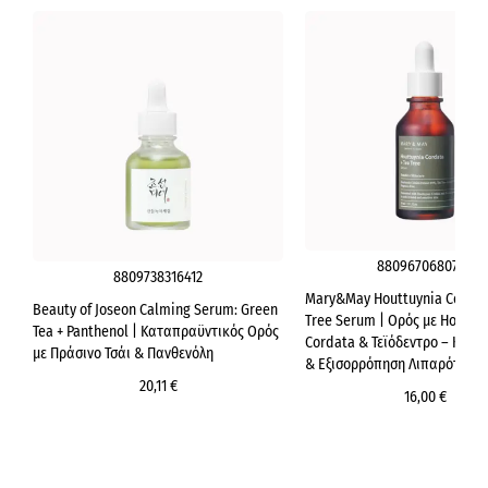
8809670680794
8809738316412
Mary&May Houttuynia Cordat
Beauty of Joseon Calming Serum: Green
Tree Serum | Ορός με Houttu
Tea + Panthenol | Καταπραϋντικός Ορός
Cordata & Τεϊόδεντρο – Κατ
με Πράσινο Τσάι & Πανθενόλη
& Εξισορρόπηση Λιπαρότητα
20,11 €
16,00 €