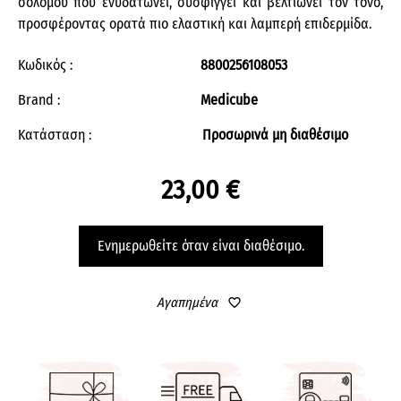
σολομού που ενυδατώνει, συσφίγγει και βελτιώνει τον τόνο,
προσφέροντας ορατά πιο ελαστική και λαμπερή επιδερμίδα.
Κωδικός :
8800256108053
Brand :
Medicube
Κατάσταση :
Προσωρινά μη διαθέσιμο
23,00 €
Ενημερωθείτε όταν είναι διαθέσιμο.
Αγαπημένα
favorite_border