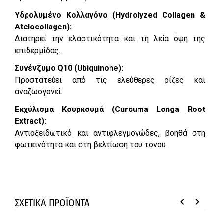
Υδρολυμένο Κολλαγόνο (Hydrolyzed Collagen &
Atelocollagen):
Διατηρεί την ελαστικότητα και τη λεία όψη της
επιδερμίδας.
Συνένζυμο Q10 (Ubiquinone):
Προστατεύει από τις ελεύθερες ρίζες και
αναζωογονεί.
Εκχύλισμα Κουρκουμά (Curcuma Longa Root
Extract):
Αντιοξειδωτικό και αντιφλεγμονώδες, βοηθά στη
φωτεινότητα και στη βελτίωση του τόνου.
keyboard_arrow_left
keyboard_arrow_right
ΣΧΕΤΙΚΑ ΠΡΟΪΟΝΤΑ