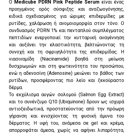
Ο
Medicube PDRN Pink Peptide Serum
είναι ένας
προηγμένος ορός σύσφιξης και αναζωογόνησης,
ειδικά σχεδιασμένος για ώριμες επιδερμίδες με
ρυτίδες, χαλάρωση ή ανομοιομορφία στον τόνο. Ο
συνδυασμός PDRN 1% και πενταπλού συμπλέγματος
πεπτιδίων ενεργοποιεί την κυτταρική αναγέννηση
και αυξάνει την ελαστικότητα, βελτιώνοντας τη
συνοχή και τη σφριγηλότητα της επιδερμίδας. Η
νιασιναμίδη (Niacinamide) βοηθά στη μείωση
δυσχρωμιών και στη φωτεινότητα του προσώπου,
ενώ η αδενοσίνη (Adenosine) μειώνει το βάθος των
ρυτίδων, προσφέροντας πιο λείο και ξεκούραστο
δέρμα.
Το εκχύλισμα αυγών σολομού (Salmon Egg Extract)
και το συνένζυμο Q10 (Ubiquinone) δρουν ως ισχυρά
αντιοξειδωτικά, προστατεύοντας από την πρόωρη
γήρανση και ενισχύοντας τη φυσική άμυνα του
δέρματος. Η υφή του, ανάμεσα σε gel και κρέμα,
απορροφάται άμεσα, χωρίς να αφήνει λιπαρότητα,