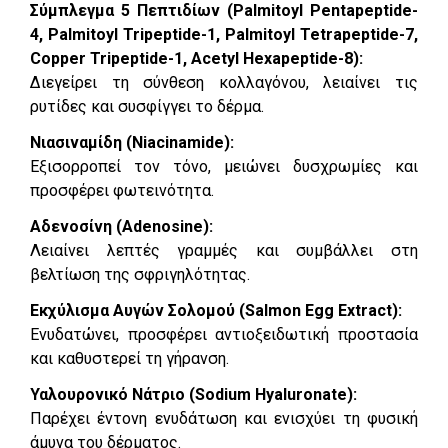
Σύμπλεγμα 5 Πεπτιδίων (Palmitoyl Pentapeptide-
4, Palmitoyl Tripeptide-1, Palmitoyl Tetrapeptide-7,
Copper Tripeptide-1, Acetyl Hexapeptide-8):
Διεγείρει τη σύνθεση κολλαγόνου, λειαίνει τις
ρυτίδες και συσφίγγει το δέρμα.
Νιασιναμίδη (Niacinamide):
Εξισορροπεί τον τόνο, μειώνει δυσχρωμίες και
προσφέρει φωτεινότητα.
Αδενοσίνη (Adenosine):
Λειαίνει λεπτές γραμμές και συμβάλλει στη
βελτίωση της σφριγηλότητας.
Εκχύλισμα Αυγών Σολομού (Salmon Egg Extract):
Ενυδατώνει, προσφέρει αντιοξειδωτική προστασία
και καθυστερεί τη γήρανση.
Υαλουρονικό Νάτριο (Sodium Hyaluronate):
Παρέχει έντονη ενυδάτωση και ενισχύει τη φυσική
άμυνα του δέρματος.