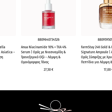
8809640734526
88095950
ella
Anua Niacinamide 10% + TXA 4%
FarmStay 24K Gold & 
 Asiatica –
Serum | Ορός με Νιασιναμίδη &
Signature Ampoule | 
ση
Τρανεξαμικό Οξύ – Λάμψη &
Ορός Σύσφιξης με Χρυ
Ομοιόμορφος Τόνος
Πεπτίδια για Λάμψη 
27,50 €
17,00 