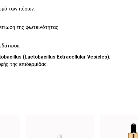
σμό των πόρων.
λτίωση της φωτεινότητας.
νυδάτωση.
cillus (Lactobacillus Extracellular Vesicles):
φής της επιδερμίδας.