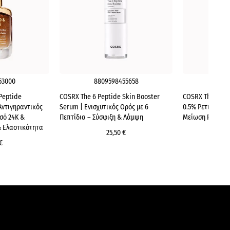
53000
8809598455658
880
Peptide
COSRX The 6 Peptide Skin Booster
COSRX The retino
Αντιγηραντικός
Serum | Ενισχυτικός Ορός με 6
0.5% Ρετινόλη –
σό 24K &
Πεπτίδια – Σύσφιξη & Λάμψη
Μείωση Ρυτίδω
& Ελαστικότητα
25,50 €
€