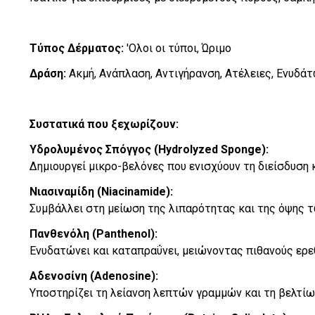
Τύπος Δέρματος:
'Ολοι οι τύποι, Ώριμο
Δράση:
Ακμή, Ανάπλαση, Αντιγήρανση, Ατέλειες, Ενυδά
Συστατικά που ξεχωρίζουν:
Υδρολυμένος Σπόγγος (Hydrolyzed Sponge):
Δημιουργεί μικρο-βελόνες που ενισχύουν τη διείσδυση
Νιασιναμίδη (Niacinamide):
Συμβάλλει στη μείωση της λιπαρότητας και της όψης 
Πανθενόλη (Panthenol):
Ενυδατώνει και καταπραΰνει, μειώνοντας πιθανούς ερε
Αδενοσίνη (Adenosine):
Υποστηρίζει τη λείανση λεπτών γραμμών και τη βελτίω