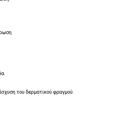
χρωση
δα.
ίσχυση του δερματικού φραγμού.