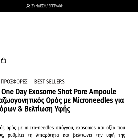
ΣΥΝΔΕΣΗ/ΕΓΓΡΑΦΗ
.
ΠΡΟΣΦΟΡΕΣ
BEST SELLERS
 One Day Exosome Shot Pore Ampoule
αζωογονητικός Ορός με Microneedles για
όρων & Βελτίωση Υφής
ός ορός με micro-needles σπόγγου, exosomes και οξέα που
υς, ρυθμίζει τη λιπαρότητα και βελτιώνει την υφή της