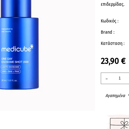
επιδερμίδας.
Κωδικός :
Brand :
Κατάσταση :
23,90 €
-
Αγαπημένα
fav