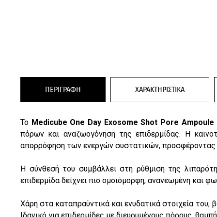
ΠΕΡΙΓΡΑΦΗ
ΧΑΡΑΚΤΗΡΙΣΤΙΚΑ
Το
Medicube One Day Exosome Shot Pore Ampoule 
πόρων και αναζωογόνηση της επιδερμίδας. Η καινο
απορρόφηση των ενεργών συστατικών, προσφέροντας π
Η σύνθεσή του συμβάλλει στη ρύθμιση της λιπαρότη
επιδερμίδα δείχνει πιο ομοιόμορφη, ανανεωμένη και φω
Χάρη στα καταπραϋντικά και ενυδατικά στοιχεία του, 
Ιδανικό για επιδερμίδες με διευρυμένους πόρους, θαμπ