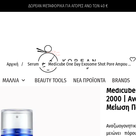
ΔΩΡΕΑΝ ΜΕΤΑΦΟΡΙΚΑ ΓΙΑ ΑΓΟΡΕΣ ΑΝΩ ΤΩΝ 40 €
Το καλάθι δεν περιέχει προϊόντα
Αρχική
/
Serum
/
Medicube One Day Exosome Shot Pore Ampou ...
expand_more
ΜΑΛΛΙΑ
BEAUTY TOOLS
ΝΕΑ ΠΡΟΪΟΝΤΑ
BRANDS
Medicube
2000 | Αν
Μείωση Π
Αναζωογονητικ
μειώνει πόρο