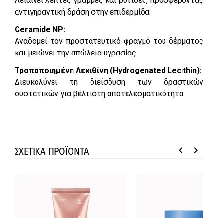
Λειαίνει λεπτές γραμμές και ρυτίδες, προσφέροντας
αντιγηραντική δράση στην επιδερμίδα.
Ceramide NP:
Αναδομεί τον προστατευτικό φραγμό του δέρματος
και μειώνει την απώλεια υγρασίας.
Τροποποιημένη Λεκιθίνη (Hydrogenated Lecithin):
Διευκολύνει τη διείσδυση των δραστικών
συστατικών για βέλτιστη αποτελεσματικότητα.
keyboard_arrow_left
keyboard_arrow_right
ΣΧΕΤΙΚΑ ΠΡΟΪΟΝΤΑ