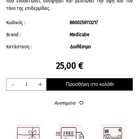
που ενυδατώνει, συσφίγγει και βελτιώνει την υφή και τον
τόνο της επιδερμίδας.
Κωδικός :
8800256113217
Brand :
Medicube
Κατάσταση :
Διαθέσιμο
25,00 €
-
+
Προσθήκη στο καλάθι
Αγαπημένα
favorite_border