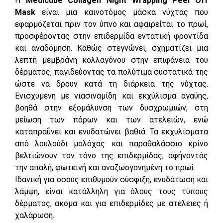
Η
Medicube Collagen Night Wrapping Peel Off
Mask
είναι μια καινοτόμος μάσκα νύχτας που
εφαρμόζεται πριν τον ύπνο και αφαιρείται το πρωί,
προσφέροντας στην επιδερμίδα εντατική φροντίδα
και αναδόμηση. Καθώς στεγνώνει, σχηματίζει μια
λεπτή μεμβράνη κολλαγόνου στην επιφάνεια του
δέρματος, παγιδεύοντας τα πολύτιμα συστατικά της
ώστε να δρουν κατά τη διάρκεια της νύχτας.
Ενισχυμένη με νιασιναμίδη και εκχύλισμα αγαύης,
βοηθά στην εξομάλυνση των δυσχρωμιών, στη
μείωση των πόρων και των ατελειών, ενώ
καταπραΰνει και ενυδατώνει βαθιά. Τα εκχυλίσματα
από λουλούδι μολόχας και παραθαλάσσιο κρίνο
βελτιώνουν τον τόνο της επιδερμίδας, αφήνοντάς
την απαλή, φωτεινή και αναζωογονημένη το πρωί.
Ιδανική για όσους επιθυμούν σύσφιξη, ενυδάτωση και
λάμψη, είναι κατάλληλη για όλους τους τύπους
δέρματος, ακόμα και για επιδερμίδες με ατέλειες ή
χαλάρωση.