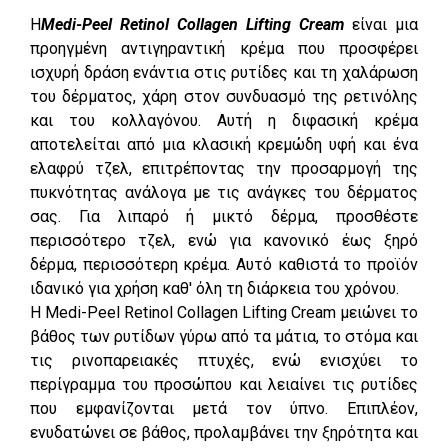
Η
Medi-Peel Retinol Collagen Lifting Cream
είναι μια
προηγμένη αντιγηραντική κρέμα που προσφέρει
ισχυρή δράση ενάντια στις ρυτίδες και τη χαλάρωση
του δέρματος, χάρη στον συνδυασμό της ρετινόλης
και του κολλαγόνου. Αυτή η διφασική κρέμα
αποτελείται από μια κλασική κρεμώδη υφή και ένα
ελαφρύ τζελ, επιτρέποντας την προσαρμογή της
πυκνότητας ανάλογα με τις ανάγκες του δέρματος
σας. Για λιπαρό ή μικτό δέρμα, προσθέστε
περισσότερο τζελ, ενώ για κανονικό έως ξηρό
δέρμα, περισσότερη κρέμα. Αυτό καθιστά το προϊόν
ιδανικό για χρήση καθ' όλη τη διάρκεια του χρόνου.
Η Medi-Peel Retinol Collagen Lifting Cream μειώνει το
βάθος των ρυτίδων γύρω από τα μάτια, το στόμα και
τις ρινοπαρειακές πτυχές, ενώ ενισχύει το
περίγραμμα του προσώπου και λειαίνει τις ρυτίδες
που εμφανίζονται μετά τον ύπνο. Επιπλέον,
ενυδατώνει σε βάθος, προλαμβάνει την ξηρότητα και