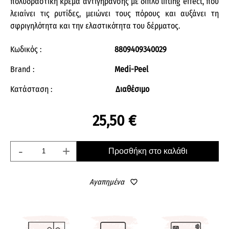
πολυδραστική κρέμα αντιγήρανσης με διπλό lifting effect, που
λειαίνει τις ρυτίδες, μειώνει τους πόρους και αυξάνει τη
σφριγηλότητα και την ελαστικότητα του δέρματος.
Κωδικός :
8809409340029
Brand :
Medi-Peel
Κατάσταση :
Διαθέσιμο
25,50 €
-
+
Προσθήκη στο καλάθι
Αγαπημένα
favorite_border