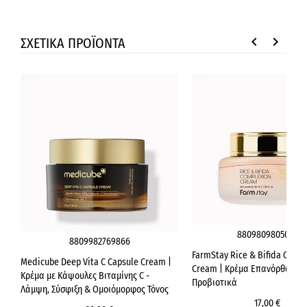
keyboard_arrow_left
keyboard_arrow_right
ΣΧΕΤΙΚΑ ΠΡΟΪΟΝΤΑ
8809809805029
8809982769866
FarmStay Rice & Bifida Comp
Medicube Deep Vita C Capsule Cream |
Cream | Κρέμα Επανόρθωσης 
Κρέμα με Κάψουλες Βιταμίνης C -
Προβιοτικά
Λάμψη, Σύσφιξη & Ομοιόμορφος Τόνος
17,00 €