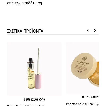
από την αφυδάτωση.
keyboard_arrow_left
keyboard_arrow_right
ΣΧΕΤΙΚΑ ΠΡΟΪΟΝΤΑ
8809239802872
8809820699546
Petitfee Gold & Snail Eye Pat