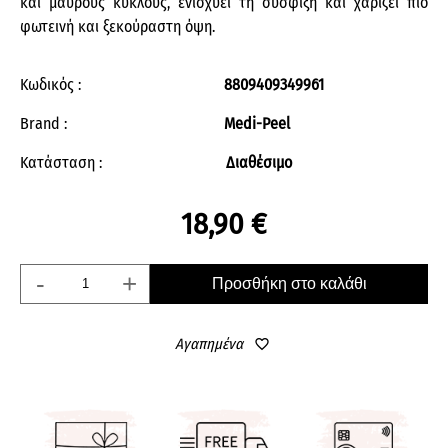
και μαύρους κύκλους, ενισχύει τη σύσφιξη και χαρίζει πιο
φωτεινή και ξεκούραστη όψη.
Κωδικός :
8809409349961
Brand :
Medi-Peel
Κατάσταση :
Διαθέσιμο
18,90 €
-
+
Προσθήκη στο καλάθι
Αγαπημένα
favorite_border