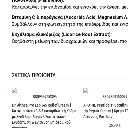
Πανθενόλη (Panthenol):
Καταπραΰνει την επιδερμίδα και ενισχύει την άνεση, μ
Βιταμίνη C & παράγωγα (Ascorbic Acid, Magnesium A
Συμβάλλουν στη φωτεινότητα της επιδερμίδας και ενισ
Εκχύλισμα γλυκόριζας (Licorice Root Extract):
Βοηθά στη μείωση των δυσχρωμιών και προσφέρει πιο 
ΣΧΕΤΙΚΑ ΠΡΟΪΟΝΤΑ
8809447251394
8809859160079
Dr. Althea Pro Lab 345 Relief Cream |
APOTHE Peptide 11 Botulin
Καταπραϋντική & Επανορθωτική Κρέμα
Up Repair Cream | Κρέμα Σ
με 3:4:5 Σύμπλεγμα 3 Συστατικών–
Λείανσης Ρυτίδων
Ενυδάτωση & Ενίσχυση Επιδερμικού
26,90 €