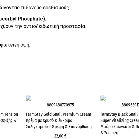
ειώνοντας πιθανούς ερεθισμούς.
scorbyl Phosphate):
χύουν την αντιοξειδωτική προστασία.
φωτεινή όψη.
8809480770975
88096391
um Tension
FarmStay Gold Snail Premium Cream |
FarmStay Black Snail
ύσφιξης &
Κρέμα με Χρυσό & έκκριμα
Super Vitalizing Crea
Σαλιγκαριού – Θρέψη & Επανόρθωση
Μαύρο Σαλιγκάρι & Π
& Σύσφιξη
22,00 €