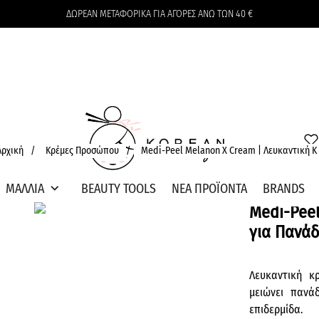
ΔΩΡΕΑΝ ΜΕΤΑΦΟΡΙΚΑ ΓΙΑ ΑΓΟΡΕΣ ΑΝΩ ΤΩΝ 40 €
Το καλάθι δεν περιέχει προϊόντα
Αρχική
/
Κρέμες Προσώπου
/
Medi-Peel Melanon X Cream | Λευκαντική Κ .
expand_more
ΜΑΛΛΙΑ
BEAUTY TOOLS
ΝΕΑ ΠΡΟΪΟΝΤΑ
BRANDS
Medi-Peel
για Πανά
Λευκαντική κ
μειώνει πανάδ
επιδερμίδα.