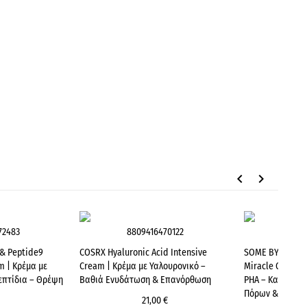
keyboard_arrow_left
keyboard_arrow_right
72483
8809416470122
880
 & Peptide9
COSRX Hyaluronic Acid Intensive
SOME BY MI AHA
m | Κρέμα με
Cream | Κρέμα με Υαλουρονικό –
Miracle Cream |
επτίδια – Θρέψη
Βαθιά Ενυδάτωση & Επανόρθωση
PHA – Κατά της
Πόρων & Αναζω
21,00 €