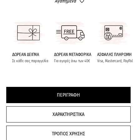
Αγαπημένα
favorite_border
ΔΩΡΕΑΝ ΔΕΙΓΜΑ
ΔΩΡΕΑΝ ΜΕΤΑΦΟΡΙΚΑ
ΑΣΦΑΛΗΣ ΠΛΗΡΩΜΗ
Σε κάθε σας παραγγελία
Για αγορές άνω των 40€
Visa, Mastercard, PayPal
ΠΕΡΙΓΡΑΦΗ
ΧΑΡΑΚΤΗΡΙΣΤΙΚΑ
ΤΡΟΠΟΣ ΧΡΗΣΗΣ