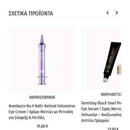
keyboard_arrow_left
keyboard_arrow_right
ΣΧΕΤΙΚΑ ΠΡΟΪΟΝΤΑ
8809480772733
8809652589800
FarmStay Black Snail Premiu
Numbuzin No.9 NAD+ Retinol Volumetox
Eye Serum | Ορός Ματιών με
Eye Cream | Κρέμα Ματιών με Ρετινόλη
Σαλιγκάρι – Αναζωογόνηση &
για Σύσφιξη & Ρυτίδες
Λεπτών Γραμμών
19,00 €
13,90 €