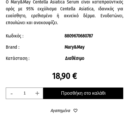
Ο Mary&May Centella Asiatica Serum είναι καταπραϋντικός
ορός με 95% εκχύλισμα Centella Asiatica, ιδανικός για
ευαίσθητο, ερεθισμένο ή ακνεϊκό δέρμα. Ενυδατώνει,
επουλώνει και ανακουφίζει.
Κωδικός :
8809670680787
Brand :
Mary&May
Κατάσταση :
Διαθέσιμο
18,90 €
-
+
Προσθήκη στο καλάθι
Αγαπημένα
favorite_border