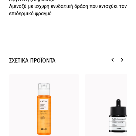
Αμινοξύ με ισχυρή ενυδατική δράση που ενισχύει τον
επιδερμικό φραγμό.
keyboard_arrow_left
keyboard_arrow_right
ΣΧΕΤΙΚΑ ΠΡΟΪΟΝΤΑ