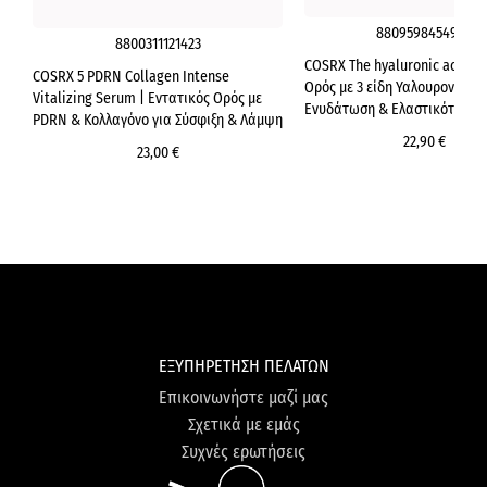
8809598454989
8800311121423
COSRX The hyaluronic acid 3 
COSRX 5 PDRN Collagen Intense
Ορός με 3 είδη Υαλουρονικού 
Vitalizing Serum | Εντατικός Ορός με
Ενυδάτωση & Ελαστικότητα
PDRN & Κολλαγόνο για Σύσφιξη & Λάμψη
22,90 €
23,00 €
ΕΞΥΠΗΡΕΤΗΣΗ ΠΕΛΑΤΩΝ
Επικοινωνήστε μαζί μας
Σχετικά με εμάς
Συχνές ερωτήσεις