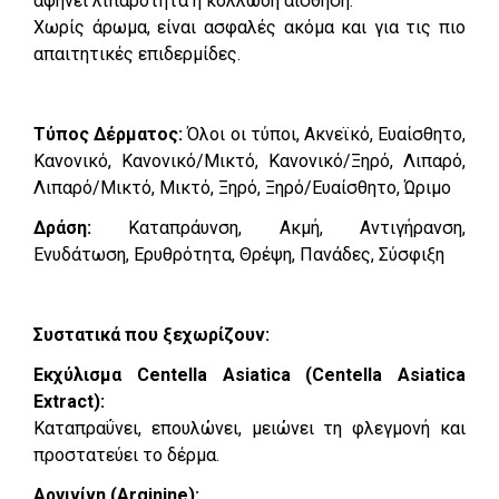
αφήνει λιπαρότητα ή κολλώδη αίσθηση.
Χωρίς άρωμα, είναι ασφαλές ακόμα και για τις πιο
απαιτητικές επιδερμίδες.
Τύπος Δέρματος:
Όλοι οι τύποι, Ακνεϊκό, Ευαίσθητο,
Κανονικό, Κανονικό/Μικτό, Κανονικό/Ξηρό, Λιπαρό,
Λιπαρό/Μικτό, Μικτό, Ξηρό, Ξηρό/Ευαίσθητο, Ώριμο
Δράση:
Καταπράυνση, Ακμή, Αντιγήρανση,
Ενυδάτωση, Ερυθρότητα, Θρέψη, Πανάδες, Σύσφιξη
Συστατικά που ξεχωρίζουν:
Εκχύλισμα Centella Asiatica (Centella Asiatica
Extract):
Καταπραΰνει, επουλώνει, μειώνει τη φλεγμονή και
προστατεύει το δέρμα.
Αργινίνη (Arginine):