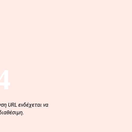
4
νση URL ενδέχεται να
διαθέσιμη.