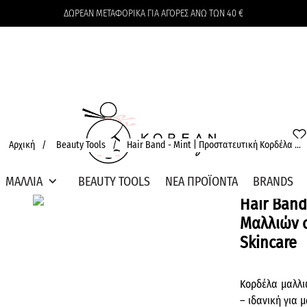
ΔΩΡΕΑΝ ΜΕΤΑΦΟΡΙΚΑ ΓΙΑ ΑΓΟΡΕΣ ΑΝΩ ΤΩΝ 40 €
Το καλάθι δεν περιέχει προϊόντα
Αρχική
/
Beauty Tools
/
Hair Band - Mint | Προστατευτική Κορδέλα ...
expand_more
ΜΑΛΛΙΑ
BEAUTY TOOLS
ΝΕΑ ΠΡΟΪΟΝΤΑ
BRANDS
Hair Band
Μαλλιών σ
Skincare
Κορδέλα μαλλι
– ιδανική για 