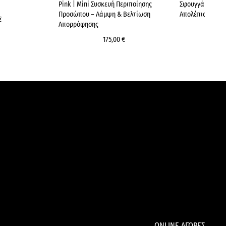
Pink | Mini Συσκευή Περιποίησης
Σφουγγάρι Βαθύ
Προσώπου – Λάμψη & Βελτίωση
Απολέπιση & Α
€
Απορρόφησης
175,00 €
ONLINE ΑΓΟΡΕΣ