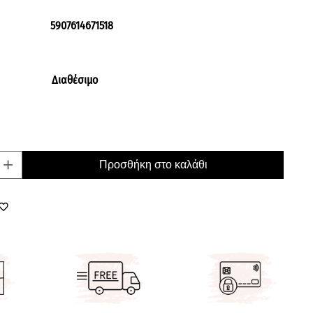
5907614671518
Διαθέσιμο
+
Προσθήκη στο καλάθι
orite_border