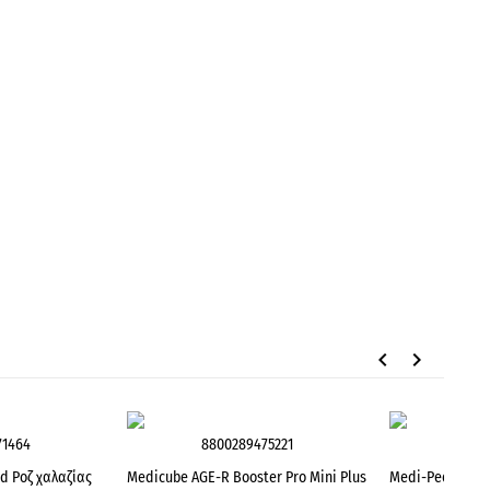
keyboard_arrow_left
keyboard_arrow_right
71464
8800289475221
880
 Ροζ χαλαζίας
Medicube AGE-R Booster Pro Mini Plus
Medi-Peel Deep