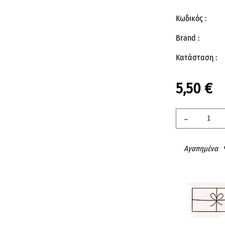
Κωδικός :
Brand :
Κατάσταση :
5,50 €
-
Αγαπημένα
fav