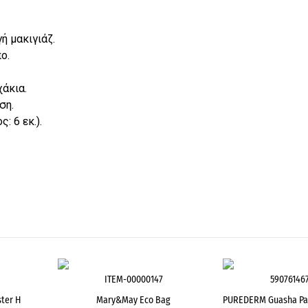
ή μακιγιάζ.
ο.
άκια.
ση.
: 6 εκ.).
ITEM-00000147
59076146
ter H
Mary&May Eco Bag
PUREDERM Guasha Pad