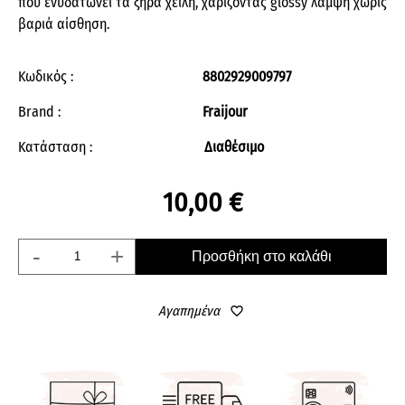
που ενυδατώνει τα ξηρά χείλη, χαρίζοντας glossy λάμψη χωρίς
βαριά αίσθηση.
Κωδικός :
8802929009797
Brand :
Fraijour
Κατάσταση :
Διαθέσιμο
10,00 €
-
+
Προσθήκη στο καλάθι
Αγαπημένα
favorite_border