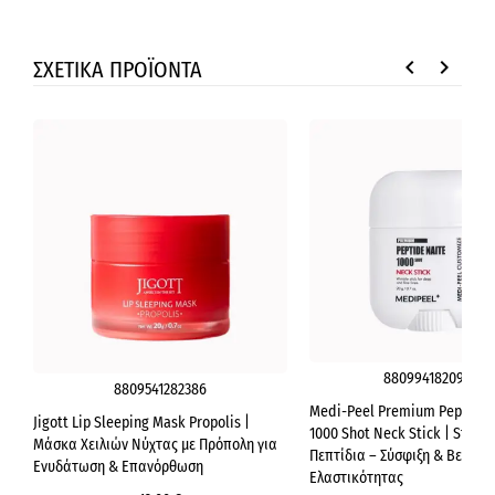
keyboard_arrow_left
keyboard_arrow_right
ΣΧΕΤΙΚΑ ΠΡΟΪΟΝΤΑ
8809941820942
8809541282386
Medi-Peel Premium Peptide 
Jigott Lip Sleeping Mask Propolis |
1000 Shot Neck Stick | Stick 
Μάσκα Χειλιών Νύχτας με Πρόπολη για
Πεπτίδια – Σύσφιξη & Βελτίω
Ενυδάτωση & Επανόρθωση
Ελαστικότητας