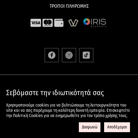
ΤΡΟΠΟΙ ΠΛΗΡΩΜΗΣ
ΑΠΟΣΤΟΛΕΣ & ΕΠΙΣΤΡΟΦΕΣ
Σεβόμαστε την ιδιωτικότητά σας
ΟΡΟΙ & ΠΡΟΫΠΟΘΕΣΕΙΣ
ΠΟΛΙΤΙΚΗ ΠΡΟΣΤΑΣΙΑΣ ΠΡΟΣΩΠΙΚΩΝ ΔΕΔΟΜΕΝΩΝ
Χρησιμοποιούμε cookies για να βελτιώσουμε τη λειτουργικότητα του
ΠΟΛΙΤΙΚΗ COOKIES
site και να σας παρέχουμε τη καλύτερη δυνατή εμπειρία. Επισκεφτείτε
την Πολιτική Cookies για να ενημερωθείτε για τον τρόπο χρήσης τους.
© 2024 KOREANSKIN.GR All Rights Reserved – Developed And
Designed By
DataWay.gr
Διαφωνώ
Αποδέχομαι