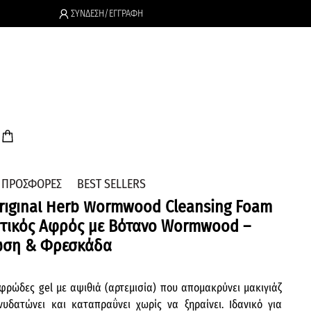
ΣΥΝΔΕΣΗ/ΕΓΓΡΑΦΗ
.
ΠΡΟΣΦΟΡΕΣ
BEST SELLERS
Original Herb Wormwood Cleansing Foam
στικός Αφρός με Βότανο Wormwood –
ωση & Φρεσκάδα
φρώδες gel με αψιθιά (αρτεμισία) που απομακρύνει μακιγιάζ
νυδατώνει και καταπραΰνει χωρίς να ξηραίνει. Ιδανικό για