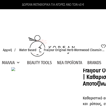
ΔΩΡΕΑΝ ΜΕΤΑΦΟΡΙΚΑ ΓΙΑ ΑΓΟΡΕΣ ΑΝΩ ΤΩΝ 40 €
Το καλάθι δεν περιέχει προϊόντα
Αρχική
/
Water Based
/
Fraijour Original Herb Wormwood Cleansin ...
expand_more
ΜΑΛΛΙΑ
BEAUTY TOOLS
ΝΕΑ ΠΡΟΪΟΝΤΑ
BRANDS
Fraijour 
| Καθαρι
Αποτοξίν
Καθαριστικό α
και ρύπους, ε