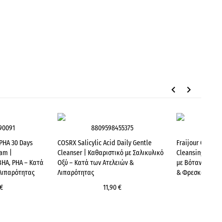
keyboard_arrow_left
keyboard_arrow_right
90091
8809598455375
880
PHA 30 Days
COSRX Salicylic Acid Daily Gentle
Fraijour Origi
oam |
Cleanser | Καθαριστικό με Σαλικυλικό
Cleansing Foam
BHA, PHA – Κατά
Οξύ – Κατά των Ατελειών &
με Βότανο Wor
 Λιπαρότητας
Λιπαρότητας
& Φρεσκάδα
€
11,90 €