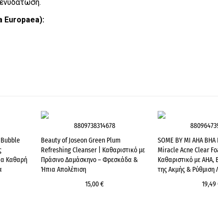
 ενυδάτωση.
a Europaea):
8809738314678
88096473
a Bubble
Beauty of Joseon Green Plum
SOME BY MI AHA BHA 
ς
Refreshing Cleanser | Καθαριστικό με
Miracle Acne Clear F
ια Καθαρή
Πράσινο Δαμάσκηνο – Φρεσκάδα &
Καθαριστικό με AHA, 
α
Ήπια Απολέπιση
της Ακμής & Ρύθμιση
15,00 €
19,49 