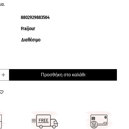
μα.
8802929883564
Fraijour
Διαθέσιμο
+
Προσθήκη στο καλάθι
orite_border