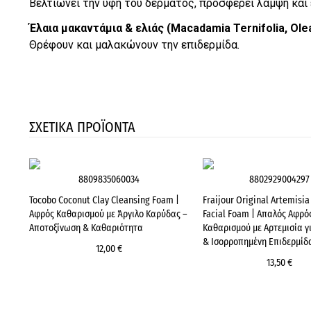
Βελτιώνει την υφή του δέρματος, προσφέρει λάμψη και
Έλαια μακαντάμια & ελιάς (Macadamia Ternifolia, Ole
Θρέφουν και μαλακώνουν την επιδερμίδα.
ΣΧΕΤΙΚΑ ΠΡΟΪΟΝΤΑ
8809835060034
8802929004297
Tocobo Coconut Clay Cleansing Foam |
Fraijour Original Artemisi
Αφρός Καθαρισμού με Άργιλο Καρύδας –
Facial Foam | Απαλός Αφρό
Αποτοξίνωση & Καθαριότητα
Καθαρισμού με Αρτεμισία γ
& Ισορροπημένη Επιδερμίδ
12,00 €
13,50 €