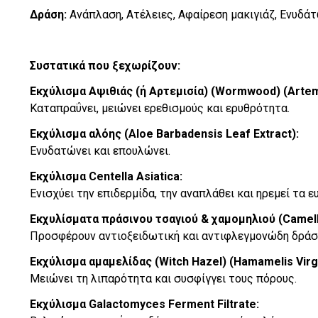
Δράση:
Ανάπλαση, Ατέλειες, Αφαίρεση μακιγιάζ, Ενυδά
Συστατικά που ξεχωρίζουν:
Εκχύλισμα Αψιθιάς (ή Αρτεμισία) (Wormwood) (Artemi
Καταπραΰνει, μειώνει ερεθισμούς και ερυθρότητα.
Εκχύλισμα αλόης (Aloe Barbadensis Leaf Extract):
Ενυδατώνει και επουλώνει.
Εκχύλισμα Centella Asiatica:
Ενισχύει την επιδερμίδα, την αναπλάθει και ηρεμεί τα 
Εκχυλίσματα πράσινου τσαγιού & χαμομηλιού (Camelli
Προσφέρουν αντιοξειδωτική και αντιφλεγμονώδη δράσ
Εκχύλισμα αμαμελίδας (Witch Hazel) (Hamamelis Virgi
Μειώνει τη λιπαρότητα και συσφίγγει τους πόρους.
Εκχύλισμα Galactomyces Ferment Filtrate: