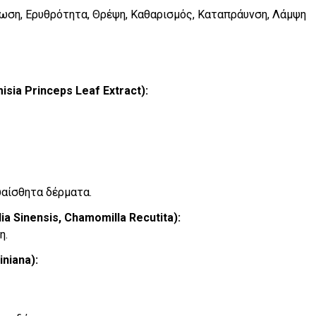
τωση, Ερυθρότητα, Θρέψη, Καθαρισμός, Καταπράυνση, Λάμψη
sia Princeps Leaf Extract):
ευαίσθητα δέρματα.
a Sinensis, Chamomilla Recutita):
η.
niana):