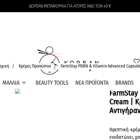
ΔΩΡΕΑΝ ΜΕΤΑΦΟΡΙΚΑ ΓΙΑ ΑΓΟΡΕΣ ΑΝΩ ΤΩΝ 40 €
Το καλάθι δεν περιέχει προϊόντα
ρχική
/
Κρέμες Προσώπου
/
FarmStay PDRN & Vitamin Advanced Capsule 
expand_more
ΜΑΛΛΙΑ
BEAUTY TOOLS
ΝΕΑ ΠΡΟΪΟΝΤΑ
BRANDS
FarmStay
Cream | Κ
Αντιγήρα
Θρεπτική κρέμ
ενυδατώνει, χα