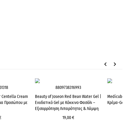
keyboard_arrow_left
keyboard_arrow_right
61318
8809738316993
880
 Centella Cream
Beauty of Joseon Red Bean Water Gel |
Medicube Collag
μα Προσώπου με
Ενυδατικό Gel με Κόκκινο Φασόλι –
Κρέμα-Gel Σύσφ
Εξισορρόπηση Λιπαρότητας & Λάμψη
€
19,00 €