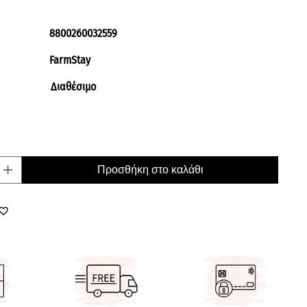
8800260032559
FarmStay
Διαθέσιμο
+
Προσθήκη στο καλάθι
orite_border