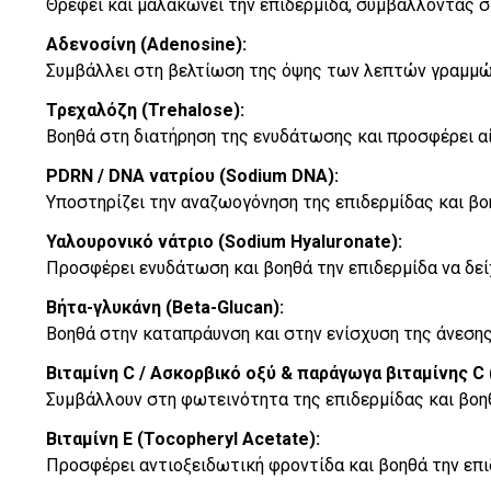
Θρέφει και μαλακώνει την επιδερμίδα, συμβάλλοντας σ
Αδενοσίνη (Adenosine):
Συμβάλλει στη βελτίωση της όψης των λεπτών γραμμών 
Τρεχαλόζη (Trehalose):
Βοηθά στη διατήρηση της ενυδάτωσης και προσφέρει α
PDRN / DNA νατρίου (Sodium DNA):
Υποστηρίζει την αναζωογόνηση της επιδερμίδας και βο
Υαλουρονικό νάτριο (Sodium Hyaluronate):
Προσφέρει ενυδάτωση και βοηθά την επιδερμίδα να δείχν
Βήτα-γλυκάνη (Beta-Glucan):
Βοηθά στην καταπράυνση και στην ενίσχυση της άνεσης
Βιταμίνη C / Ασκορβικό οξύ & παράγωγα βιταμίνης C (
Συμβάλλουν στη φωτεινότητα της επιδερμίδας και βοη
Βιταμίνη Ε (Tocopheryl Acetate):
Προσφέρει αντιοξειδωτική φροντίδα και βοηθά την επι