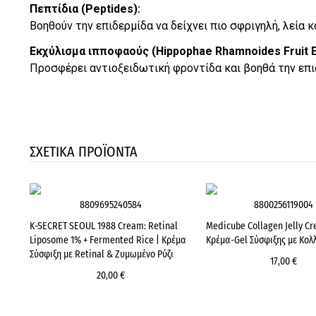
Πεπτίδια (Peptides):
Βοηθούν την επιδερμίδα να δείχνει πιο σφριγηλή, λεία 
Εκχύλισμα ιπποφαούς (Hippophae Rhamnoides Fruit E
Προσφέρει αντιοξειδωτική φροντίδα και βοηθά την επι
ΣΧΕΤΙΚΑ ΠΡΟΪΟΝΤΑ
8809695240584
8800256119004
K-SECRET SEOUL 1988 Cream: Retinal
Medicube Collagen Jelly Cr
Liposome 1% + Fermented Rice | Κρέμα
Κρέμα-Gel Σύσφιξης με Κολ
Σύσφιξη με Retinal & Ζυμωμένο Ρύζι
17,00 €
20,00 €