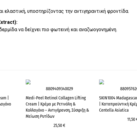
και ελαστική, υποστηρίζοντας την αντιγηραντική φροντίδα.
xtract):
δερμίδα να δείχνει πιο φωτεινή και αναζωογονημένη.
8809409340029
88095762
eam |
Medi-Peel Retinol Collagen Lifting
SKIN1004 Madagascar
λαγόνο
Cream | Κρέμα με Ρετινόλη &
| Καταπραϋντική Κρέ
Κολλαγόνο – Αντιγήρανση, Σύσφιξη &
Centella Asiatica
Μείωση Ρυτίδων
11,50 
25,50 €