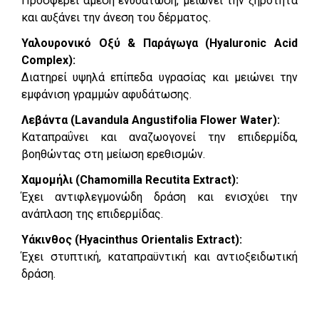
Προσφέρει άμεση ενυδάτωση, μειώνει την ξηρότητα
και αυξάνει την άνεση του δέρματος.
Υαλουρονικό Οξύ & Παράγωγα (Hyaluronic Acid
Complex):
Διατηρεί υψηλά επίπεδα υγρασίας και μειώνει την
εμφάνιση γραμμών αφυδάτωσης.
Λεβάντα (Lavandula Angustifolia Flower Water):
Καταπραΰνει και αναζωογονεί την επιδερμίδα,
βοηθώντας στη μείωση ερεθισμών.
Χαμομήλι (Chamomilla Recutita Extract):
Έχει αντιφλεγμονώδη δράση και ενισχύει την
ανάπλαση της επιδερμίδας.
Υάκινθος (Hyacinthus Orientalis Extract):
Έχει στυπτική, καταπραϋντική και αντιοξειδωτική
δράση.