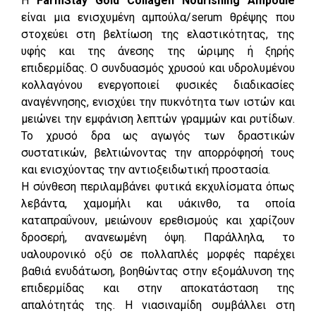
Η
FarmStay Gold Collagen Nourishing Ampoule
είναι μια ενισχυμένη αμπούλα/serum θρέψης που
στοχεύει στη βελτίωση της ελαστικότητας, της
υφής και της άνεσης της ώριμης ή ξηρής
επιδερμίδας. Ο συνδυασμός χρυσού και υδρολυμένου
κολλαγόνου ενεργοποιεί φυσικές διαδικασίες
αναγέννησης, ενισχύει την πυκνότητα των ιστών και
μειώνει την εμφάνιση λεπτών γραμμών και ρυτίδων.
Το χρυσό δρα ως αγωγός των δραστικών
συστατικών, βελτιώνοντας την απορρόφησή τους
και ενισχύοντας την αντιοξειδωτική προστασία.
Η σύνθεση περιλαμβάνει φυτικά εκχυλίσματα όπως
λεβάντα, χαμομήλι και υάκινθο, τα οποία
καταπραΰνουν, μειώνουν ερεθισμούς και χαρίζουν
δροσερή, ανανεωμένη όψη. Παράλληλα, το
υαλουρονικό οξύ σε πολλαπλές μορφές παρέχει
βαθιά ενυδάτωση, βοηθώντας στην εξομάλυνση της
επιδερμίδας και στην αποκατάσταση της
απαλότητάς της. Η νιασιναμίδη συμβάλλει στη