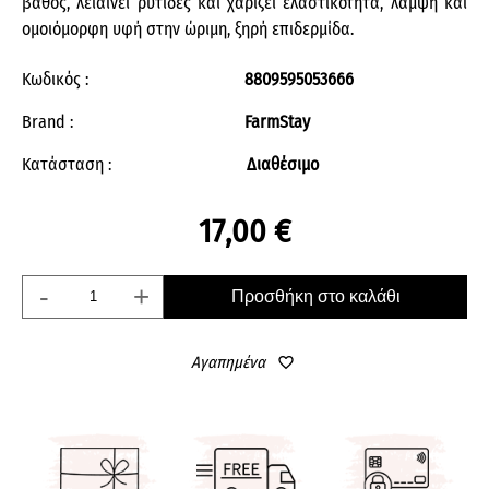
βάθος, λειαίνει ρυτίδες και χαρίζει ελαστικότητα, λάμψη και
ομοιόμορφη υφή στην ώριμη, ξηρή επιδερμίδα.
Κωδικός :
8809595053666
Brand :
FarmStay
Κατάσταση :
Διαθέσιμο
17,00 €
-
+
Προσθήκη στο καλάθι
Αγαπημένα
favorite_border