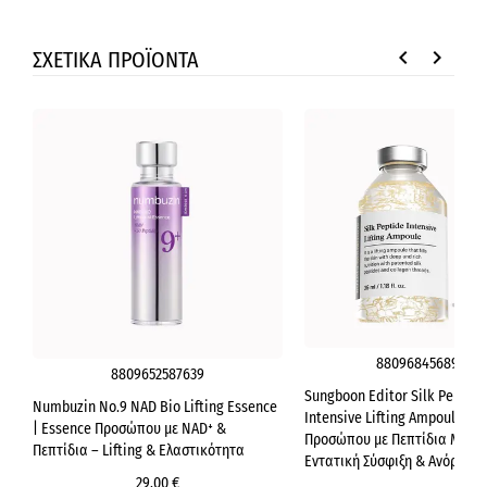
keyboard_arrow_left
keyboard_arrow_right
ΣΧΕΤΙΚΑ ΠΡΟΪΟΝΤΑ
8809684568934
8809652587639
Sungboon Editor Silk Peptide
Numbuzin No.9 NAD Bio Lifting Essence
Intensive Lifting Ampoule | 
| Essence Προσώπου με NAD⁺ &
Προσώπου με Πεπτίδια Μεταξ
Πεπτίδια – Lifting & Ελαστικότητα
Εντατική Σύσφιξη & Ανόρθωσ
29,00 €