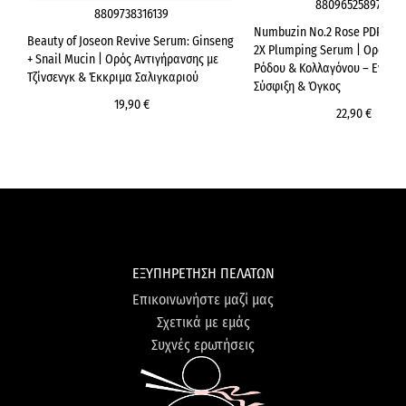
8809652589725
8809738316139
Numbuzin No.2 Rose PDRN Co
Beauty of Joseon Revive Serum: Ginseng
2X Plumping Serum | Ορός 2
+ Snail Mucin | Ορός Αντιγήρανσης με
Ρόδου & Κολλαγόνου – Εντατ
Τζίνσενγκ & Έκκριμα Σαλιγκαριού
Σύσφιξη & Όγκος
19,90 €
22,90 €
ΕΞΥΠΗΡΕΤΗΣΗ ΠΕΛΑΤΩΝ
Επικοινωνήστε μαζί μας
Σχετικά με εμάς
Συχνές ερωτήσεις