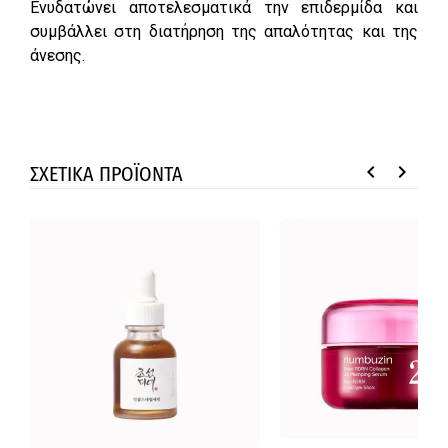
Ενυδατώνει αποτελεσματικά την επιδερμίδα και
συμβάλλει στη διατήρηση της απαλότητας και της
άνεσης.
keyboard_arrow_left
keyboard_arrow_right
ΣΧΕΤΙΚΑ ΠΡΟΪΟΝΤΑ