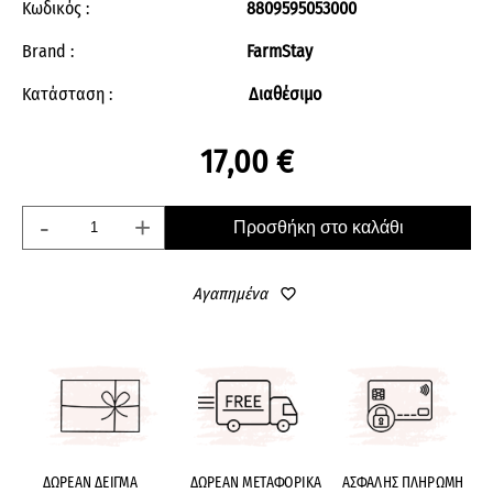
Κωδικός :
8809595053000
Brand :
FarmStay
Κατάσταση :
Διαθέσιμο
17,00 €
-
+
Προσθήκη στο καλάθι
Αγαπημένα
favorite_border
ΔΩΡΕΑΝ ΔΕΙΓΜΑ
ΔΩΡΕΑΝ ΜΕΤΑΦΟΡΙΚΑ
ΑΣΦΑΛΗΣ ΠΛΗΡΩΜΗ