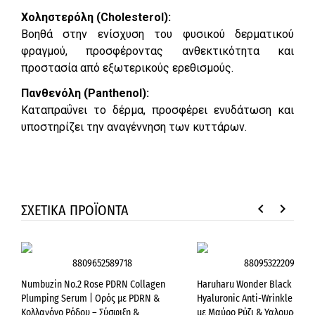
Χοληστερόλη (Cholesterol):
Βοηθά στην ενίσχυση του φυσικού δερματικού
φραγμού, προσφέροντας ανθεκτικότητα και
προστασία από εξωτερικούς ερεθισμούς.
Πανθενόλη (Panthenol):
Καταπραΰνει το δέρμα, προσφέρει ενυδάτωση και
υποστηρίζει την αναγέννηση των κυττάρων.
keyboard_arrow_left
keyboard_arrow_right
ΣΧΕΤΙΚΑ ΠΡΟΪΟΝΤΑ
8809652589718
8809532220908
Numbuzin No.2 Rose PDRN Collagen
Haruharu Wonder Black Rice
Plumping Serum | Ορός με PDRN &
Hyaluronic Anti-Wrinkle Seru
Κολλαγόνο Ρόδου – Σύσφιξη &
με Μαύρο Ρύζι & Υαλουρονικό