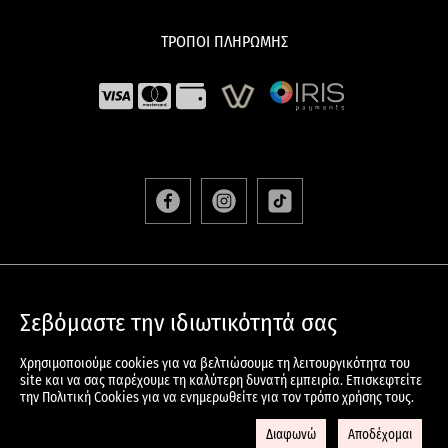
ΤΡΟΠΟΙ ΠΛΗΡΩΜΗΣ
ΑΠΟΣΤΟΛΕΣ & ΕΠΙΣΤΡΟΦΕΣ
Σεβόμαστε την ιδιωτικότητά σας
ΟΡΟΙ & ΠΡΟΫΠΟΘΕΣΕΙΣ
ΠΟΛΙΤΙΚΗ ΠΡΟΣΤΑΣΙΑΣ ΠΡΟΣΩΠΙΚΩΝ ΔΕΔΟΜΕΝΩΝ
Χρησιμοποιούμε cookies για να βελτιώσουμε τη λειτουργικότητα του
ΠΟΛΙΤΙΚΗ COOKIES
site και να σας παρέχουμε τη καλύτερη δυνατή εμπειρία. Επισκεφτείτε
την Πολιτική Cookies για να ενημερωθείτε για τον τρόπο χρήσης τους.
© 2024 KOREANSKIN.GR All Rights Reserved – Developed And
Designed By
DataWay.gr
Διαφωνώ
Αποδέχομαι