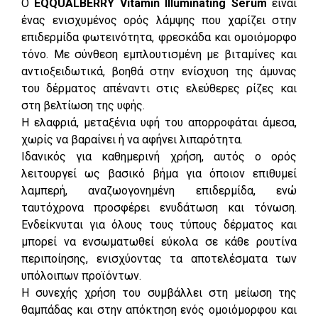
Ο
EQQUALBERRY Vitamin Illuminating Serum
είναι
ένας ενισχυμένος ορός λάμψης που χαρίζει στην
επιδερμίδα φωτεινότητα, φρεσκάδα και ομοιόμορφο
τόνο. Με σύνθεση εμπλουτισμένη με βιταμίνες και
αντιοξειδωτικά, βοηθά στην ενίσχυση της άμυνας
του δέρματος απέναντι στις ελεύθερες ρίζες και
στη βελτίωση της υφής.
Η ελαφριά, μεταξένια υφή του απορροφάται άμεσα,
χωρίς να βαραίνει ή να αφήνει λιπαρότητα.
Ιδανικός για καθημερινή χρήση, αυτός ο ορός
λειτουργεί ως βασικό βήμα για όποιον επιθυμεί
λαμπερή, αναζωογονημένη επιδερμίδα, ενώ
ταυτόχρονα προσφέρει ενυδάτωση και τόνωση.
Ενδείκνυται για όλους τους τύπους δέρματος και
μπορεί να ενσωματωθεί εύκολα σε κάθε ρουτίνα
περιποίησης, ενισχύοντας τα αποτελέσματα των
υπόλοιπων προϊόντων.
Η συνεχής χρήση του συμβάλλει στη μείωση της
θαμπάδας και στην απόκτηση ενός ομοιόμορφου και