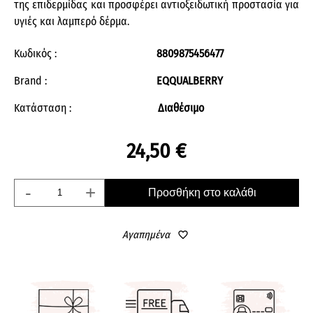
της επιδερμίδας και προσφέρει αντιοξειδωτική προστασία για
υγιές και λαμπερό δέρμα.
Κωδικός :
8809875456477
Brand :
EQQUALBERRY
Κατάσταση :
Διαθέσιμο
24,50 €
-
+
Προσθήκη στο καλάθι
Αγαπημένα
favorite_border