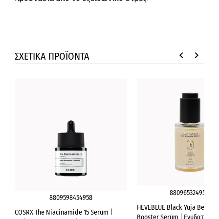
keyboard_arrow_left
keyboard_arrow_right
ΣΧΕΤΙΚΑ ΠΡΟΪΟΝΤΑ
8809653249529
8809598454958
HEVEBLUE Black Yuja Bean Sk
COSRX The Niacinamide 15 Serum |
Booster Serum | Ενυδατικός 