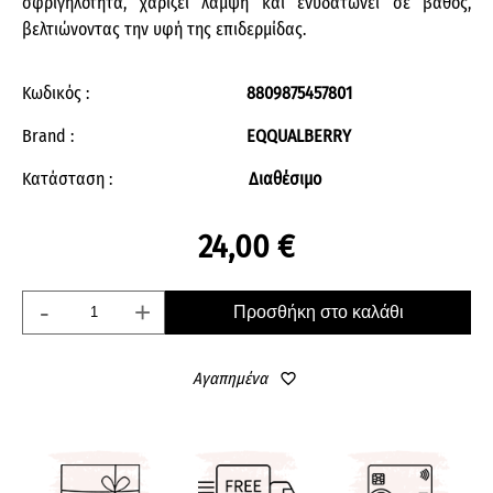
σφριγηλότητα, χαρίζει λάμψη και ενυδατώνει σε βάθος,
βελτιώνοντας την υφή της επιδερμίδας.
Κωδικός :
8809875457801
Brand :
EQQUALBERRY
Κατάσταση :
Διαθέσιμο
24,00 €
-
+
Προσθήκη στο καλάθι
Αγαπημένα
favorite_border