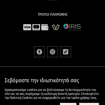
ΤΡΟΠΟΙ ΠΛΗΡΩΜΗΣ
ΑΠΟΣΤΟΛΕΣ & ΕΠΙΣΤΡΟΦΕΣ
Σεβόμαστε την ιδιωτικότητά σας
ΟΡΟΙ & ΠΡΟΫΠΟΘΕΣΕΙΣ
ΠΟΛΙΤΙΚΗ ΠΡΟΣΤΑΣΙΑΣ ΠΡΟΣΩΠΙΚΩΝ ΔΕΔΟΜΕΝΩΝ
Χρησιμοποιούμε cookies για να βελτιώσουμε τη λειτουργικότητα του
ΠΟΛΙΤΙΚΗ COOKIES
site και να σας παρέχουμε τη καλύτερη δυνατή εμπειρία. Επισκεφτείτε
την Πολιτική Cookies για να ενημερωθείτε για τον τρόπο χρήσης τους.
© 2024 KOREANSKIN.GR All Rights Reserved – Developed And