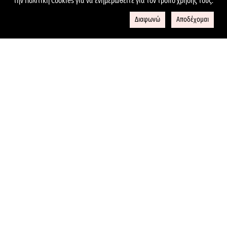
την Πολιτική Cookies για να ενημερωθείτε για τον τρόπο χρήσης τους.
Διαφωνώ
Αποδέχομαι
ΕΞΥΠΗΡΕΤΗΣΗ ΠΕΛΑΤΩΝ
Επικοινωνήστε μαζί μας
Σχετικά με εμάς
Συχνές ερωτήσεις