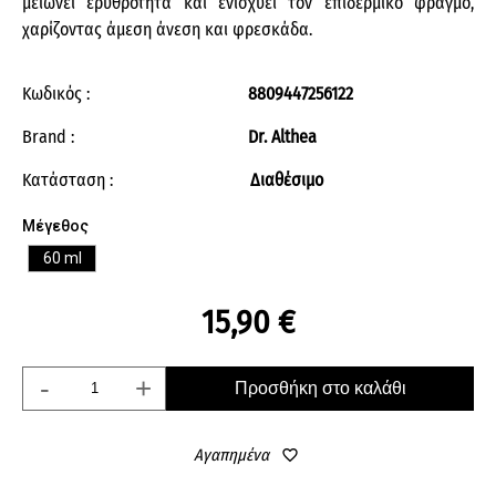
μειώνει ερυθρότητα και ενισχύει τον επιδερμικό φραγμό,
χαρίζοντας άμεση άνεση και φρεσκάδα.
Κωδικός :
8809447256122
Brand :
Dr. Althea
Κατάσταση :
Διαθέσιμο
Μέγεθος
60 ml
15,90 €
-
+
Προσθήκη στο καλάθι
Αγαπημένα
favorite_border