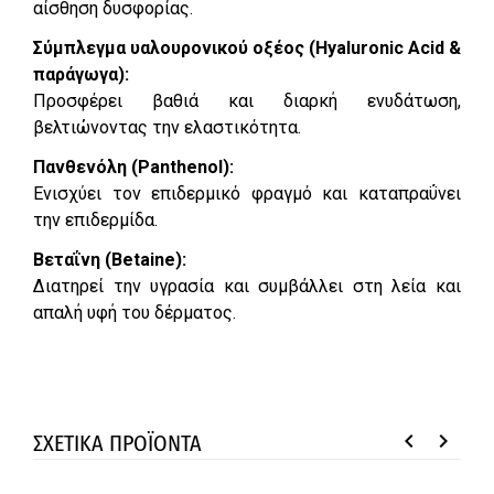
αίσθηση δυσφορίας.
Σύμπλεγμα υαλουρονικού οξέος (Hyaluronic Acid &
παράγωγα):
Προσφέρει βαθιά και διαρκή ενυδάτωση,
βελτιώνοντας την ελαστικότητα.
Πανθενόλη (Panthenol):
Ενισχύει τον επιδερμικό φραγμό και καταπραΰνει
την επιδερμίδα.
Βεταΐνη (Betaine):
Διατηρεί την υγρασία και συμβάλλει στη λεία και
απαλή υφή του δέρματος.
keyboard_arrow_left
keyboard_arrow_right
ΣΧΕΤΙΚΑ ΠΡΟΪΟΝΤΑ