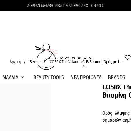
ΔΩΡΕΑΝ ΜΕΤΑΦΟΡΙΚΑ ΓΙΑ ΑΓΟΡΕΣ ΑΝΩ ΤΩΝ 40 €
Το καλάθι δεν περιέχει προϊόντα
Αρχική
/
Serum
/
COSRX The Vitamin C 13 Serum | Ορός με 1 ...
expand_more
ΜΑΛΛΙΑ
BEAUTY TOOLS
ΝΕΑ ΠΡΟΪΟΝΤΑ
BRANDS
COSRX The
Βιταμίνη
Ορός λάμψης 
σημαδιών ακμή