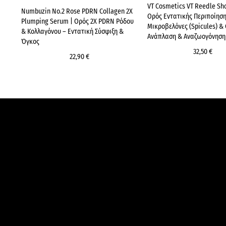
VT Cosmetics VT Reedle Sho
Numbuzin No.2 Rose PDRN Collagen 2X
Ορός Εντατικής Περιποίηση
Plumping Serum | Ορός 2X PDRN Ρόδου
Μικροβελόνες (Spicules) & 
& Κολλαγόνου – Εντατική Σύσφιξη &
Ανάπλαση & Αναζωογόνηση
Όγκος
32,50 €
22,90 €