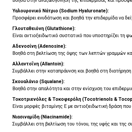
Βοηθά στην αναζωογόνηση της επιδερμίδας και προσφέρ
Υαλουρονικό Νάτριο (Sodium Hyaluronate):
Προσφέρει ενυδάτωση και βοηθά την επιδερμίδα να δείχ
Γλουταθειόνη (Glutathione):
Είναι αντιοξειδωτικό συστατικό που υποστηρίζει τη φ
Αδενοσίνη (Adenosine):
Βοηθά στη βελτίωση της όψης των λεπτών γραμμών και 
Αλλαντοΐνη (Allantoin):
Συμβάλλει στην καταπράυνση και βοηθά στη διατήρηση 
Σκουαλάνιο (Squalane):
Βοηθά στην απαλότητα και στην ενίσχυση του επιδερμι
Τοκοτριενόλες & Τοκοφερόλη (Tocotrienols & Tocop
Είναι μορφές βιταμίνης Ε με αντιοξειδωτική δράση που
Νιασιναμίδη (Niacinamide):
Συμβάλλει στη βελτίωση του τόνου, της υφής και της σ