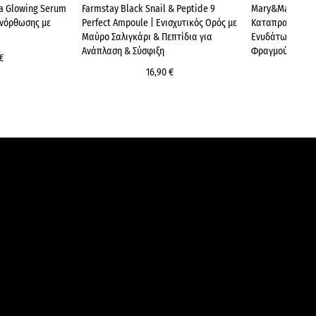
da Glowing Serum
Farmstay Black Snail & Peptide 9
Mary&May Centel
ανόρθωσης με
Perfect Ampoule | Ενισχυτικός Ορός με
Καταπραϋντικός
Μαύρο Σαλιγκάρι & Πεπτίδια για
Ενυδάτωση & Εν
Ανάπλαση & Σύσφιξη
Φραγμού
€
16,90 €