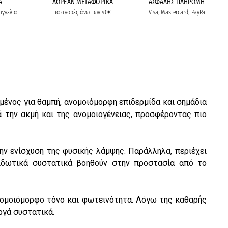
Α
ΔΩΡΕΑΝ ΜΕΤΑΦΟΡΙΚΑ
ΑΣΦΑΛΗΣ ΠΛΗΡΩΜΗ
αγγελία
Για αγορές άνω των 40€
Visa, Mastercard, PayPal
μένος για θαμπή, ανομοιόμορφη επιδερμίδα και σημάδια
την ακμή και της ανομοιογένειας, προσφέροντας πιο
ην ενίσχυση της φυσικής λάμψης. Παράλληλα, περιέχει
ειδωτικά συστατικά βοηθούν στην προστασία από το
ο ομοιόμορφο τόνο και φωτεινότητα. Λόγω της καθαρής
εργά συστατικά.