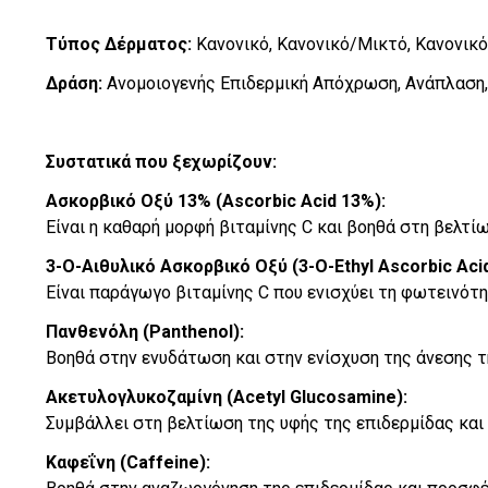
Τύπος Δέρματος:
Κανονικό, Κανονικό/Μικτό, Κανονικό
Δράση:
Ανομοιογενής Επιδερμική Απόχρωση, Ανάπλαση,
Συστατικά που ξεχωρίζουν:
Ασκορβικό Οξύ 13% (Ascorbic Acid 13%):
Είναι η καθαρή μορφή βιταμίνης C και βοηθά στη βελτ
3-O-Αιθυλικό Ασκορβικό Οξύ (3-O-Ethyl Ascorbic Acid
Είναι παράγωγο βιταμίνης C που ενισχύει τη φωτεινότη
Πανθενόλη (Panthenol):
Βοηθά στην ενυδάτωση και στην ενίσχυση της άνεσης τη
Ακετυλογλυκοζαμίνη (Acetyl Glucosamine):
Συμβάλλει στη βελτίωση της υφής της επιδερμίδας και
Καφεΐνη (Caffeine):