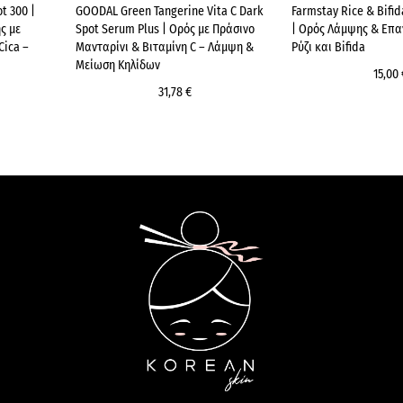
t 300 |
GOODAL Green Tangerine Vita C Dark
Farmstay Rice & Bifi
ς με
Spot Serum Plus | Ορός με Πράσινο
| Ορός Λάμψης & Επ
Cica –
Μανταρίνι & Βιταμίνη C – Λάμψη &
Ρύζι και Bifida
Μείωση Κηλίδων
15,00 
31,78 €