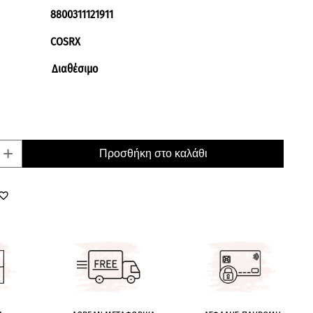
8800311121911
COSRX
Διαθέσιμο
+
Προσθήκη στο καλάθι
orite_border