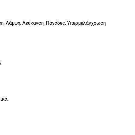
ση, Λάμψη, Λεύκανση, Πανάδες, Υπερμελάγχρωση
ν.
ικά.