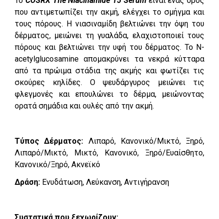
Το
COSRX The Niacinamide 15 Serum
είναι ένας ορός
που αντιμετωπίζει την ακμή, ελέγχει το σμήγμα και
τους πόρους. Η νιασιναμίδη βελτιώνει την όψη του
δέρματος, μειώνει τη γυαλάδα, ελαχιστοποιεί τους
πόρους και βελτιώνει την υφή του δέρματος. Το N-
acetylglucosamine απομακρύνει τα νεκρά κύτταρα
από τα πρώιμα στάδια της ακμής και φωτίζει τις
σκούρες κηλίδες. Ο ψευδάργυρος μειώνει τις
φλεγμονές και επουλώνει το δέρμα, μειώνοντας
ορατά σημάδια και ουλές από την ακμή.
Τύπος Δέρματος:
Λιπαρό, Κανονικό/Μικτό, Ξηρό,
Λιπαρό/Μικτό, Μικτό, Κανονικό, Ξηρό/Ευαίσθητο,
Κανονικό/Ξηρό, Ακνεϊκό
Δράση:
Ενυδάτωση, Λεύκανση, Αντιγήρανση
Συστατικά που ξεχωρίζουν: