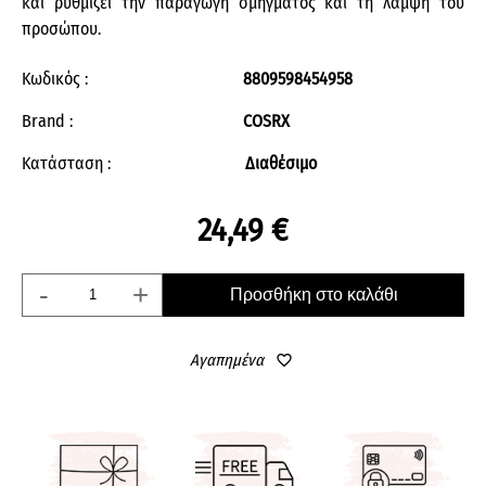
και ρυθμίζει την παραγωγή σμήγματος και τη λάμψη του
προσώπου.
Κωδικός :
8809598454958
Brand :
COSRX
Κατάσταση :
Διαθέσιμο
24,49 €
-
+
Προσθήκη στο καλάθι
Αγαπημένα
favorite_border