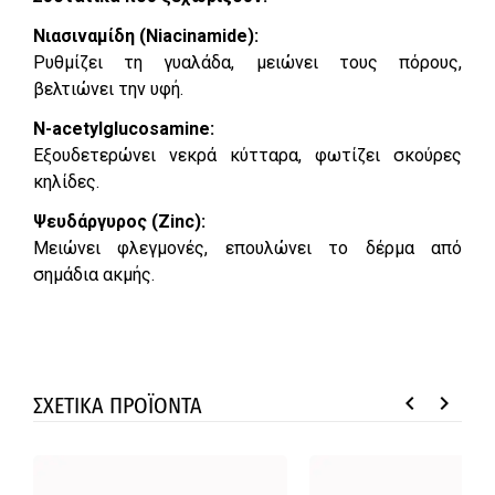
Νιασιναμίδη (Niacinamide):
Ρυθμίζει τη γυαλάδα, μειώνει τους πόρους,
βελτιώνει την υφή.
N-acetylglucosamine:
Εξουδετερώνει νεκρά κύτταρα, φωτίζει σκούρες
κηλίδες.
Ψευδάργυρος (Zinc):
Μειώνει φλεγμονές, επουλώνει το δέρμα από
σημάδια ακμής.
keyboard_arrow_left
keyboard_arrow_right
ΣΧΕΤΙΚΑ ΠΡΟΪΟΝΤΑ