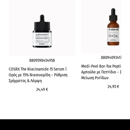
8809409341705
8809598454958
Medi-Peel Bor-Tox Peptide A
COSRX The Niacinamide 15 Serum |
Αμπούλα με Πεπτίδια – Σύσφι
Ορός με 15% Νιασιναμίδη – Ρύθμιση
Μείωση Ρυτίδων
Σμήγματος & Λάμψη
24,95 €
24,49 €