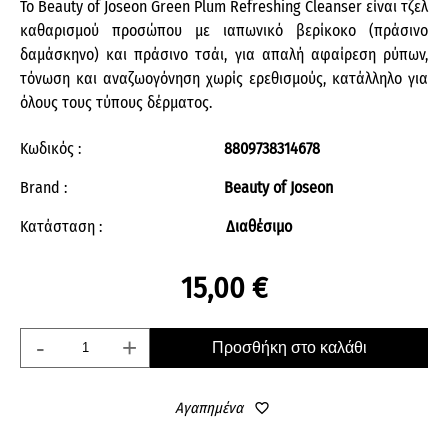
Το Beauty of Joseon Green Plum Refreshing Cleanser είναι τζελ
καθαρισμού προσώπου με ιαπωνικό βερίκοκο (πράσινο
δαμάσκηνο) και πράσινο τσάι, για απαλή αφαίρεση ρύπων,
τόνωση και αναζωογόνηση χωρίς ερεθισμούς, κατάλληλο για
όλους τους τύπους δέρματος.
Κωδικός :
8809738314678
Brand :
Beauty of Joseon
Κατάσταση :
Διαθέσιμο
15,00 €
-
+
Προσθήκη στο καλάθι
Αγαπημένα
favorite_border