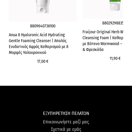
8802929883564
8809640736100
Fraijour Original Herb Worm
Anua 8 Hyaluronic Acid Hydrating
Cleansing Foam | Καθαριστι
Gentle Foaming Cleanser | Απαλός
με Βότανο Wormwood – Αποτ
Ενυδατικός Αφρός Καθαρισμού με 8
& Φρεσκάδα
Μορφές Υαλουρονικού
11,90 €
17,00 €
ΕΞΥΠΗΡΕΤΗΣΗ ΠΕΛΑΤΩΝ
Επικοινωνήστε μαζί μας
Σχετικά με εμάς