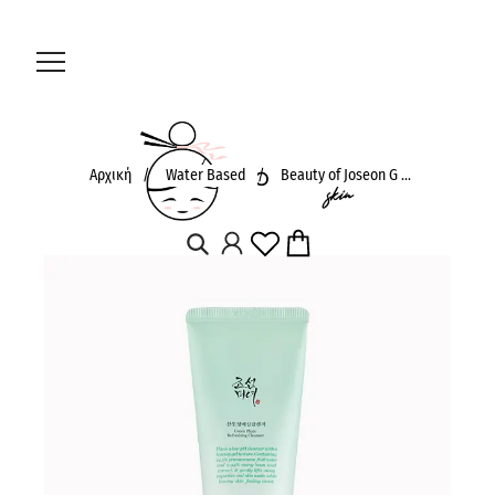
Αρχική
/
Water Based
/
Beauty of Joseon G ...