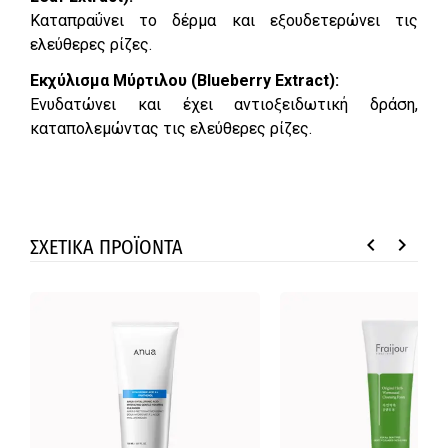
Καταπραΰνει το δέρμα και εξουδετερώνει τις
ελεύθερες ρίζες.
Εκχύλισμα Μύρτιλου (Blueberry Extract):
Ενυδατώνει και έχει αντιοξειδωτική δράση,
καταπολεμώντας τις ελεύθερες ρίζες.
keyboard_arrow_left
keyboard_arrow_right
ΣΧΕΤΙΚΑ ΠΡΟΪΟΝΤΑ